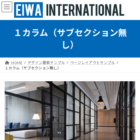
コ
ナ
ン
ビ
テ
ゲ
ン
ー
ツ
シ
１カラム（サブセクション無
へ
ョ
ス
ン
し）
キ
に
ッ
移
プ
動
HOME
デザイン要素サンプル
ページレイアウトサンプル
１カラム（サブセクション無し）